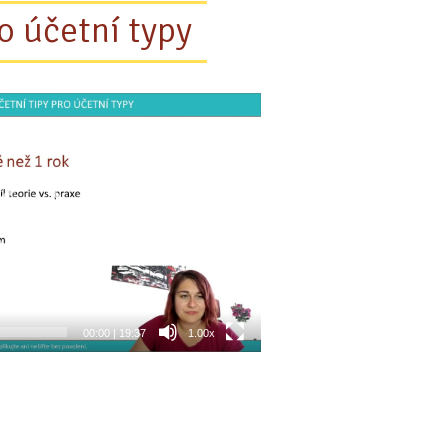
ro účetní typy
00:00
|
19:37
1.00x