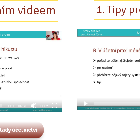
ním videem
1. Tipy p
Video
přehrávač
00:00
|
06:31
1.00x
klady účetnictví