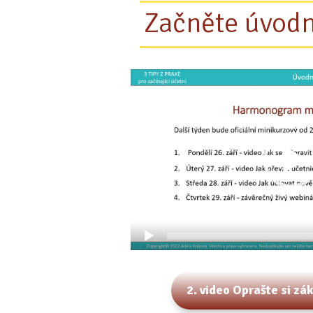
Začněte úvod
Video
přehrávač
2. video Oprašte si zá